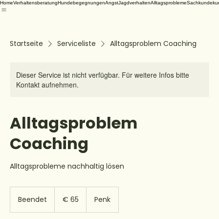
Home
Verhaltensberatung
Hundebegegnungen
Angst
Jagdverhalten
Alltagsprobleme
Sachkundeku
Startseite
Serviceliste
Alltagsproblem Coaching
Dieser Service ist nicht verfügbar. Für weitere Infos bitte
Kontakt aufnehmen.
Alltagsproblem
Coaching
Alltagsprobleme nachhaltig lösen
65
Euro
Beendet
B
€ 65
Penk
e
e