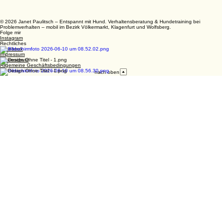
© 2026 Janet Paulitsch – Entspannt mit Hund. Verhaltensberatung & Hundetraining bei
Problemverhalten – mobil im Bezirk Völkermarkt, Klagenfurt und Wolfsberg.
Folge mir
Instagram
Rechtliches
Facebook
Impressum
Datenschutz
Allgemeine Geschäftsbedingungen
nach oben