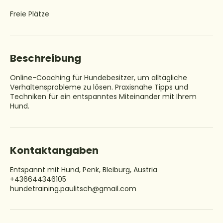
n
Freie Plätze
d
e
t
Beschreibung
Online-Coaching für Hundebesitzer, um alltägliche
Verhaltensprobleme zu lösen. Praxisnahe Tipps und
Techniken für ein entspanntes Miteinander mit Ihrem
Hund.
Kontaktangaben
Entspannt mit Hund, Penk, Bleiburg, Austria
+436644346105
hundetraining.paulitsch@gmail.com