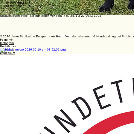
30 Minuten: 38,- €
50 Minuten: 60,- €
Umsatzsteuerbefreit - Kleinunternehmer gem. § 6 Abs. 1 Z 27 UStG 1994
© 2026 Janet Paulitsch – Entspannt mit Hund. Verhaltensberatung & Hundetraining bei Problemve
Folge mir
Instagram
Rechtliches
Facebook
Impressum
Datenschutz
Allgemeine Geschäftsbedingungen