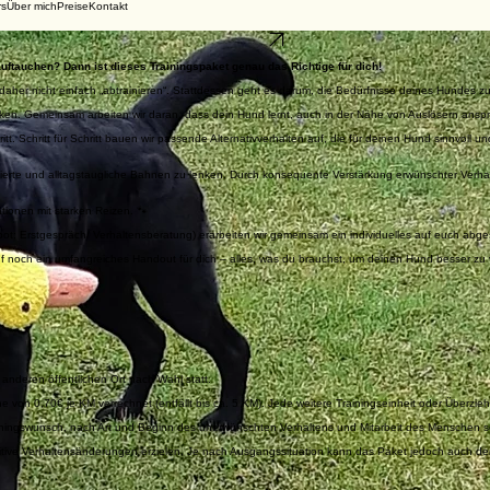
rs
Über mich
Preise
Kontakt
jetzt anrufen
ftauchen? Dann ist dieses Trainingspaket genau das Richtige für dich!
 daher nicht einfach „abtrainieren“. Stattdessen geht es darum, die Bedürfnisse deines Hundes z
ärken. Gemeinsam arbeiten wir daran, dass dein Hund lernt, auch in der Nähe von Auslösern anspr
ritt. Schritt für Schritt bauen wir passende Alternativverhalten auf, die für deinen Hund sinnvol
rollierte und alltagstaugliche Bahnen zu lenken. Durch konsequente Verstärkung erwünschter Ver
tionen mit starken Reizen. 🐾
bot: Erstgespräch/ Verhaltensberatung) erarbeiten wir gemeinsam ein individuelles auf euch abg
 noch ein umfangreiches Handout für dich – alles, was du brauchst, um deinen Hund besser zu ve
anderen öffentlichen Ort nach Wahl statt.
e von 0,70€ je KM verrechnet (entfällt bis ca. 5 KM). Jede weitere Trainingseinheit oder Überzie
ainingswunsch, nach Art und Beginn des unerwünschten Verhaltens und Mitarbeit des Menschen seh
sitive Verhaltensänderungen erzielen. Je nach Ausgangssituation kann das Paket jedoch auch den 