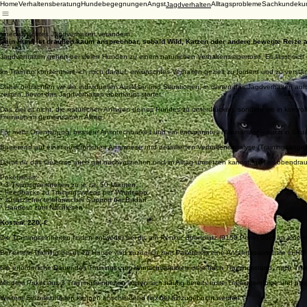
Home
Verhaltensberatung
Hundebegegnungen
Angst
Alltagsprobleme
Sachkundeku
Jagdverhalten
Unerwünschtes Jagdverhalten verändern
Dein Hund ist draußen kaum ansprechbar, sobald Wild, Katzen oder andere bewegte Reize au
Jagdverhalten gehört bei vielen Hunden zu einem natürlichen Verhaltensrepertoire. Es lässt sich
Im Training konzentriere ich mich darauf, erwünschtes Verhalten gezielt zu fördern und zu verst
Dabei betrachten wir die individuellen Auslöser und Situationen, in denen das Jagdverhalten auft
zeigen, bevor das Jagdverhalten überhaupt startet.
Das Ziel ist nicht, die natürlichen Anlagen deines Hundes zu unterdrücken, sondern sie in kont
Freiraum im gemeinsamen Alltag.
Für mehr Orientierung, bessere Ansprechbarkeit und ein entspanntes Miteinander – auch in Situa
Basierend auf einer ausführlichen Anamnese und detaillierten Verhaltensanalyse (Trainingsange
Damit du das Gelernte auch gut nachvollziehen und im Alltag umsetzen kannst, gibt es obendrauf
Paketinhalt:
* 3 Trainingseinheiten zu je ca. 50 Minuten
* Feedbacks zu Trainingsvideos per Whatsapp
* zusätzlicher telefonischer Support bei Bedarf
* Handout zum Nachlesen
Kosten: 220,-€
Die Trainingseinheiten finden entweder bei dir, am Penker Sportplatz (9150 Penk) oder an einem 
Bei einem Training bei dir zu Hause wird zuzüglich zum Paketpreis eine Anfahrtspauschale in Höh
Die erforderliche Dauer des Trainings zum Wunschverhalten ist je nach Trainingsstand, nach Tr
Mit dem Paket aus 3 Trainingseinheiten lassen sich häufig bereits erste Trainingserfolge und po
Weitere Einzeleinheiten können anschließend flexibel hinzugebucht werden: