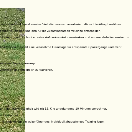
u verstehen und ihm alternative Verhaltensweisen anzubieten, die sich im Alltag bewähren.
echbar zu bleiben und sich für die Zusammenarbeit mit dir zu entscheiden.
l und lohnend sind. So lernt er, seine Aufmerksamkeit umzulenken und andere Verhaltensweisen zu
haltensweisen entsteht eine verlässliche Grundlage für entspannte Spaziergänge und mehr
estimmtes Trainingskonzept.
rstehen und erfolgreich zu trainieren.
hung der Trainingseinheit wird mit 12,-€ je angefangene 10 Minuten verrechnet.
r individuell.
Grundstein für ein weiterführendes, individuell abgestimmtes Training legen.