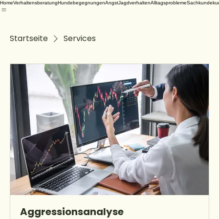
Home
Verhaltensberatung
Hundebegegnungen
Angst
Jagdverhalten
Alltagsprobleme
Sachkundeku
Startseite
Services
Aggressionsanalyse