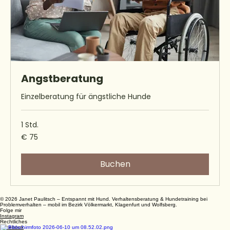
Angstberatung
Einzelberatung für ängstliche Hunde
1 Std.
75
€ 75
Euro
Buchen
© 2026 Janet Paulitsch – Entspannt mit Hund. Verhaltensberatung & Hundetraining bei
Problemverhalten – mobil im Bezirk Völkermarkt, Klagenfurt und Wolfsberg.
Folge mir
Instagram
Rechtliches
Facebook