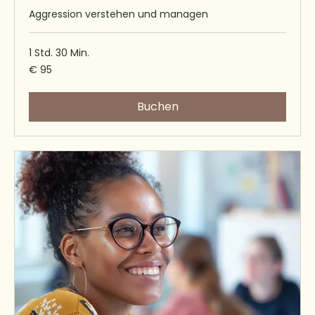
Aggression verstehen und managen
1 Std. 30 Min.
95
€ 95
Euro
Buchen