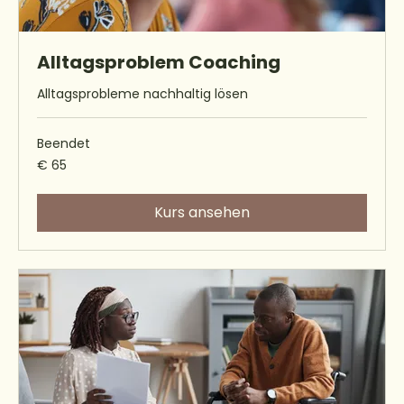
Alltagsproblem Coaching
Alltagsprobleme nachhaltig lösen
Beendet
65
€ 65
Euro
Kurs ansehen