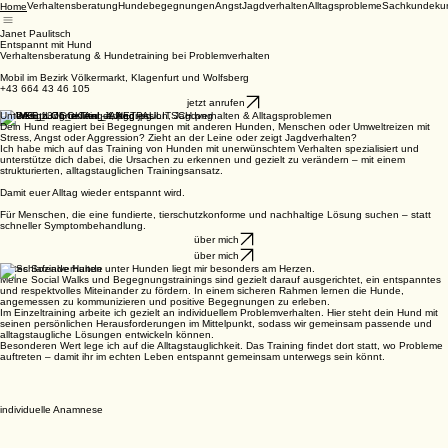
Verhaltensberatung
Hundebegegnungen
Angst
Jagdverhalten
Alltagsprobleme
Sachkundeku
Home
Janet Paulitsch
Entspannt mit Hund
Verhaltensberatung & Hundetraining bei Problemverhalten
Mobil im Bezirk Völkermarkt, Klagenfurt und Wolfsberg
+43 664 43 46 105
jetzt anrufen
Unterstützung bei Angst, Aggression, Jagdverhalten & Alltagsproblemen
Dein Hund reagiert bei Begegnungen mit anderen Hunden, Menschen oder Umweltreizen mit
Stress, Angst oder Aggression? Zieht an der Leine oder zeigt Jagdverhalten?
Ich habe mich auf das Training von Hunden mit unerwünschtem Verhalten spezialisiert und
unterstütze dich dabei, die Ursachen zu erkennen und gezielt zu verändern – mit einem
strukturierten, alltagstauglichen Trainingsansatz.
Damit euer Alltag wieder entspannt wird.
Für Menschen, die eine fundierte, tierschutzkonforme und nachhaltige Lösung suchen – statt
schneller Symptombehandlung.
über mich
über mich
Gutes Sozialverhalten unter Hunden liegt mir besonders am Herzen.
Meine Social Walks und Begegnungstrainings sind gezielt darauf ausgerichtet, ein entspanntes
und respektvolles Miteinander zu fördern. In einem sicheren Rahmen lernen die Hunde,
angemessen zu kommunizieren und positive Begegnungen zu erleben.
Im Einzeltraining arbeite ich gezielt an individuellem Problemverhalten. Hier steht dein Hund mit
seinen persönlichen Herausforderungen im Mittelpunkt, sodass wir gemeinsam passende und
alltagstaugliche Lösungen entwickeln können.
Besonderen Wert lege ich auf die Alltagstauglichkeit. Das Training findet dort statt, wo Probleme
auftreten – damit ihr im echten Leben entspannt gemeinsam unterwegs sein könnt.
individuelle Anamnese