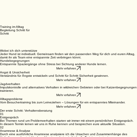
Training im Alltag
Begleitung Schritt für
Schritt
Wobei ich dich unterstütze
Jeder Hund ist individuell. Gemeinsam finden wir den passenden Weg für dich und euren Alltag,
damit ihr als Team eine entspannte Zeit verbringen könnt.
Hundebegegnungen
Entspannte Spaziergänge ohne Stress bei Sichtung anderer Hunde lernen.
Mehr erfahren
Angst & Unsicherheit
Verständnis für Ängste entwickeln und Schritt für Schritt Sicherheit gewinnen.
Mehr erfahren
Jagdverhalten
Impulskontrolle und alternatives Verhalten in wildreichen Gebieten oder bei Katzenbegegnungen
trainieren.
Mehr erfahren
Alltagsprobleme
Vom Besuchertraining bis zum Leineziehen – Lösungen für ein entspanntes Miteinander.
Mehr erfahren
Der erste Schritt: Verhaltensberatung
01
Erstgespräch
Bei Themen rund um Problemverhalten starten wir immer mit einem persönlichen Erstgespräch.
In diesem Termin lernen wir uns in Ruhe kennen und besprechen eure aktuelle Situation.
02
Anamnese & Analyse
Durch eine ausführliche Anamnese analysiere ich die Ursachen und Zusammenhänge des