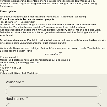
Verhaltensveränderung das entsprechende Wissen und die passenden Werkzeuge zu
vermitteln. Nachhaltiges Training bedeutet für mich, Lösungen zu schaffen, die im Alltag
funktionieren.
Einsatzgebiet
Ich betreue Hundehalter in den Bezirken: Völkermarkt - Klagenfurt - Wolfsberg
Kostenloses telefonisches Kennenlerngespräch
ca. 15 Minuten - unverbindlich
Du wünschst dir Unterstützung im Zusammenleben mit deinem Hund oder möchtest ein
bestimmtes Verhalten besser verstehen? In einem kostenlosen telefonischen
Kennenlerngespräch besprechen wir eure aktuelle Situation, deine Fragen und deine Ziele.
Dabei lernen wir uns kennen und finden gemeinsam heraus, welches Training euch wirklich
weiterbringt.
Du erhältst einen ersten Einblick in meine Arbeitsweise und kannst in Ruhe entscheiden, ob sich
eine gemeinsame Zusammenarbeit für euch stimmig anfühlt.
Warte nicht länger auf den „richtigen Zeitpunkt“ – starte jetzt den Weg zu mehr Verständnis und
Leichtigkeit mit deinem Hund.
jetzt anrufen
Kontaktiere mich
Mobile und professionelle Verhaltensberatung & Hundetraining
hundetraining.paulitsch@gmail.com
Anruf
+43 664 43 46 105
Region
Völkermarkt, Klagenfurt, Wolfsberg
Vorname
*
Nachname
*