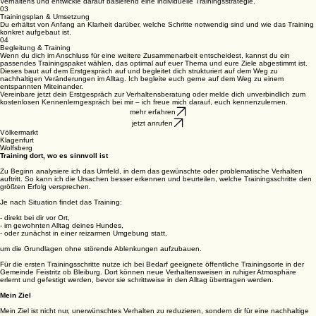
Verhaltens und entwickle darauf basierend eine individuelle Trainingsstrategie.
03
Trainingsplan & Umsetzung
Du erhältst von Anfang an Klarheit darüber, welche Schritte notwendig sind und wie das Training
konkret aufgebaut ist.
04
Begleitung & Training
Wenn du dich im Anschluss für eine weitere Zusammenarbeit entscheidest, kannst du ein
passendes Trainingspaket wählen, das optimal auf euer Thema und eure Ziele abgestimmt ist.
Dieses baut auf dem Erstgespräch auf und begleitet dich strukturiert auf dem Weg zu
nachhaltigen Veränderungen im Alltag. Ich begleite euch gerne auf dem Weg zu einem
entspannten Miteinander.
Vereinbare jetzt dein Erstgespräch zur Verhaltensberatung oder melde dich unverbindlich zum
kostenlosen Kennenlerngespräch bei mir – ich freue mich darauf, euch kennenzulernen.
mehr erfahren
jetzt anrufen
Völkermarkt
Klagenfurt
Wolfsberg
Training dort, wo es sinnvoll ist
Zu Beginn analysiere ich das Umfeld, in dem das gewünschte oder problematische Verhalten
auftritt. So kann ich die Ursachen besser erkennen und beurteilen, welche Trainingsschritte den
größten Erfolg versprechen.
Je nach Situation findet das Training:
- direkt bei dir vor Ort,
- im gewohnten Alltag deines Hundes,
- oder zunächst in einer reizarmen Umgebung statt,
um die Grundlagen ohne störende Ablenkungen aufzubauen.
Für die ersten Trainingsschritte nutze ich bei Bedarf geeignete öffentliche Trainingsorte in der
Gemeinde Feistritz ob Bleiburg. Dort können neue Verhaltensweisen in ruhiger Atmosphäre
erlernt und gefestigt werden, bevor sie schrittweise in den Alltag übertragen werden.
Mein Ziel
Mein Ziel ist nicht nur, unerwünschtes Verhalten zu reduzieren, sondern dir für eine nachhaltige